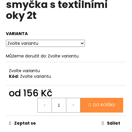
smyčka s textilními
a
oky 2t
j
í
t
VARIANTA
?
Můžeme doručit do:
Zvolte variantu
HLEDAT
Zvolte variantu
Kód:
Zvolte variantu
od
156 Kč
D
o
Měrná
DO KOŠÍKU
cena:
p
o
r
Zeptat se
Sdílet
u