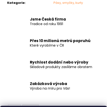
č
Kategorie
:
Pásy, smyčky, kurty
u
j
e
Jsme Česká firma
m
Tradice od roku 1991
e
Přes 10 milionů metrů popruhů
JEDNODÍLNÁ
UPÍNACÍ
Které vyrobíme v ČR
SOUPRAVA
S
PŘETOČENÝM
OKEM
Rychlost dodání nebo výroby
-
Skladové produkty zasíláme obratem
35MM
-
60CM
Zakázková výroba
128
Kč
Výroba na míru pro Vás!