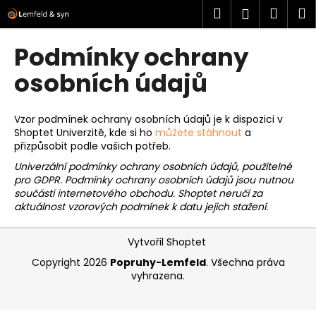
K
Přejít
Hledat
Náku
M
Přihlášen
na
o
obsah
Zpět
Zpět
košík
š
Podmínky ochrany
í
C
osobních údajů
k
o
p
Vzor podmínek ochrany osobních údajů je k dispozici v
o
Shoptet Univerzitě, kde si ho
můžete stáhnout
a
přizpůsobit podle vašich potřeb.
t
ř
Univerzální podmínky ochrany osobních údajů, použitelné
pro GDPR. Podmínky ochrany osobních údajů jsou nutnou
e
součástí internetového obchodu. Shoptet neručí za
b
aktuálnost vzorových podmínek k datu jejich stažení.
u
Z
j
Vytvořil Shoptet
á
e
Copyright 2026
Popruhy-Lemfeld
. Všechna práva
p
t
vyhrazena.
a
e
t
n