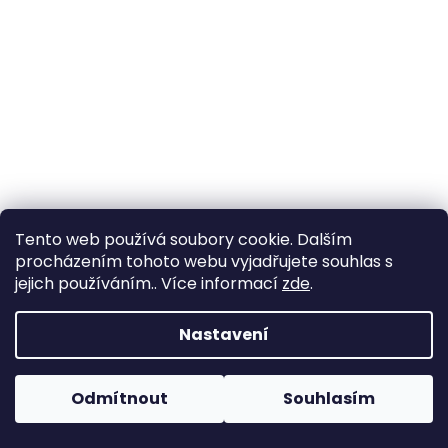
í
a
j
í
t
?
HLEDAT
Tento web používá soubory cookie. Dalším
procházením tohoto webu vyjadřujete souhlas s
jejich používáním.. Více informací
zde
.
D
Nastavení
o
p
o
Pokud máte zájem o jinou délku či individuální úpravu,
Odmítnout
Souhlasím
r
kontaktujte nás. Vše umíme připravit na míru.
u